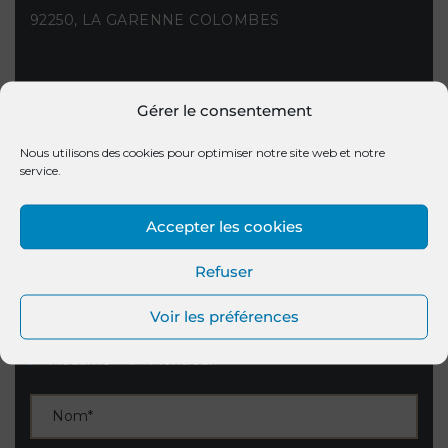
92250, LA GARENNE COLOMBES
Gérer le consentement
CONTACTEZ NOUS
its
Nous utilisons des cookies pour optimiser notre site web et notre
Marie-Cécile Duval : 06 63 28 93 01
service.
Julia Lamonica : 07 62 78 76 46
Accepter les cookies
contact@duvalgrugeau.com
Refuser
VALIDEZ LE FORMULAIRE
Voir les préférences
Madame
Monsieur
lité