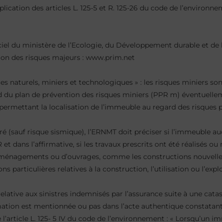
plication des articles L. 125-5 et R. 125-26 du code de l’environne
iciel du ministère de l’Ecologie, du Développement durable et de l
tion des risques majeurs : www.prim.net
es naturels, miniers et technologiques » : les risques miniers son
ard du plan de prévention des risques miniers (PPR m) éventuell
permettant la localisation de l’immeuble au regard des risques p
ré (sauf risque sismique), l’ERNMT doit préciser si l’immeuble au
t dans l’affirmative, si les travaux prescrits ont été réalisés ou
d’aménagements ou d’ouvrages, comme les constructions nouvelles
 particulières relatives à la construction, l’utilisation ou l’expl
lative aux sinistres indemnisés par l’assurance suite à une cata
mation est mentionnée ou pas dans l’acte authentique constatant
e l’article L. 125- 5 IV du code de l’environnement : « Lorsqu’un i