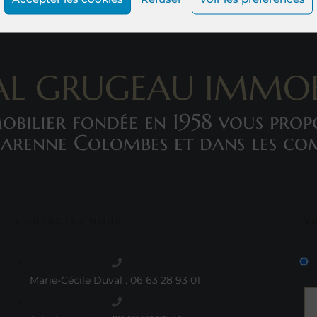
L GRUGEAU IMMOB
bilier fondée en 1958 vous propos
Garenne Colombes et dans les c
CONTACTEZ NOUS
V
Marie-Cécile Duval : 06 63 28 93 01