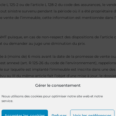
le L 125-2 ou de l’article L 128-2 du code des assurances, le vend
 tout sinistre survenu pendant la période où il a été propriétair
de vente de l’immeuble, cette information est mentionnée dans l’
MT puisque, en cas de non-respect des dispositions de l’article 
trat ou demander au juge une diminution du prix.
xée à (moins de) 6 mois avant la date de la promesse de vente ou,
est annexé (art. R 125-26 du code de l’environnement), rappelons l
lle sur laquelle est implanté l’immeuble est inscrite dans une des 
vu au III du même article fait l’objet d’une mise à jour, le dossi
t des risques naturels et technologiques ou par la mise à jour de 
Gérer le consentement
Nous utilisons des cookies pour optimiser notre site web et notre
service.
Accepter les cookies
Refuser
Voir les préférences