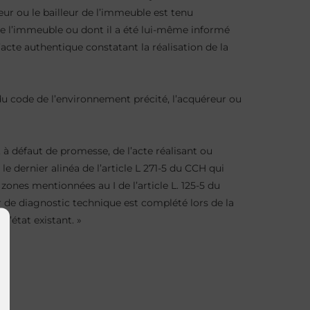
eur ou le bailleur de l’immeuble est tenu
e de l’immeuble ou dont il a été lui-même informé
acte authentique constatant la réalisation de la
du code de l’environnement précité, l’acquéreur ou
 à défaut de promesse, de l’acte réalisant ou
e dernier alinéa de l’article L 271-5 du CCH qui
zones mentionnées au I de l’article L. 125-5 du
er de diagnostic technique est complété lors de la
l’état existant. »